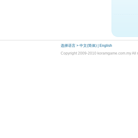
选择语言 >
中文(简体)
|
English
Copyright 2009-2010 koramgame.com.my All r